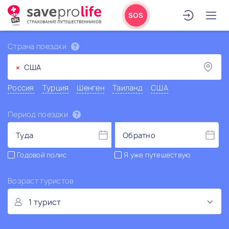
SOS
Страна поездки
×
США
Россия
Турция
Шенген
Таиланд
США
Период поездки
Туда
Обратно
Годовой полис
Я уже путешествую
Возраст туристов
1 турист