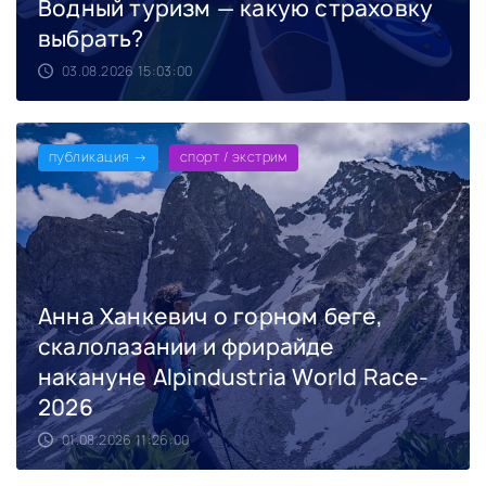
Водный туризм — какую страховку
выбрать?
03.08.2026 15:03:00
публикация →
спорт / экстрим
Анна Ханкевич о горном беге,
скалолазании и фрирайде
накануне Alpindustria World Race-
2026
01.08.2026 11:26:00