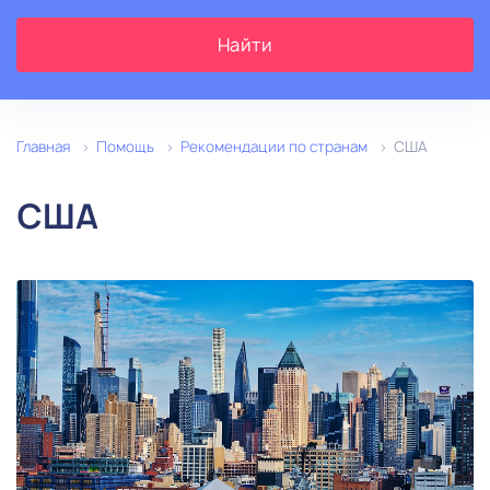
1
Главная
Помощь
Рекомендации по странам
США
США