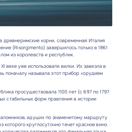
а древнеримские корни, современная Италия
ние (Risorgimento) завершилось только в 1861
ялом из королевств и республик.
 XI веке уже использовали вилки. Их завезла в
вь поначалу называла этот прибор «орудием
лика просуществовала 1100 лет (с 697 по 1797
амых стабильных форм правления в истории
 паломников, идущих по знаменитому маршруту
из которого круглосуточно течет красное вино.
о количества паломников это финальная точка