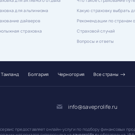
аховка для активного отдыха
Что такое страхование пу
аховка для альпинизма
Какую страховку выбрать д
ахование дайверов
Рекомендации по странам о
нолыжная страховка
Страховой случай
Вопросы и ответы
→
Таиланд
Болгария
Черногория
Все страны
info@saveprolife.ru
 сервис предоставляет онлайн-услуги по подбору финансовых про
зовании материалов гиперссылка на
saveprolife.ru
обязательна. ИНН 