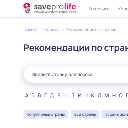
О сервисе
Корп
Главная
Помощь
Рекомендации по странам
Рекомендации по стра
А
Б
В
Г
Д
Е
Ж
З
И
Й
К
Л
М
Н
О
популярные страны
все страны
страны зон