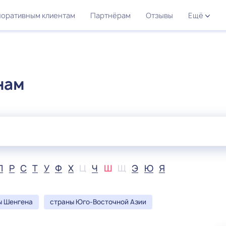
оративным клиентам
Партнёрам
Отзывы
Ещё
нам
П
Р
С
Т
У
Ф
Х
Ц
Ч
Ш
Щ
Э
Ю
Я
ы Шенгена
страны Юго-Восточной Азии