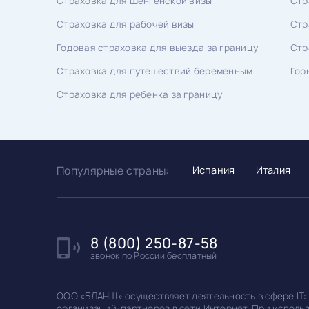
Страховка для Шенгенской визы
Стр
Страховка для рабочей визы
Стр
Годовая страховка для выезда за границу
Стр
Страховка для путешествий беременным
Гор
Страховка для ребенка за границу
Популярные страны:
Испания
Италия
8 (800) 250-87-58
звонок по России бесплатный
ООО «БЛАНШ» осуществляет деятельность в сфере IT:
организаций-партнеров в сети Интернет. При исполь