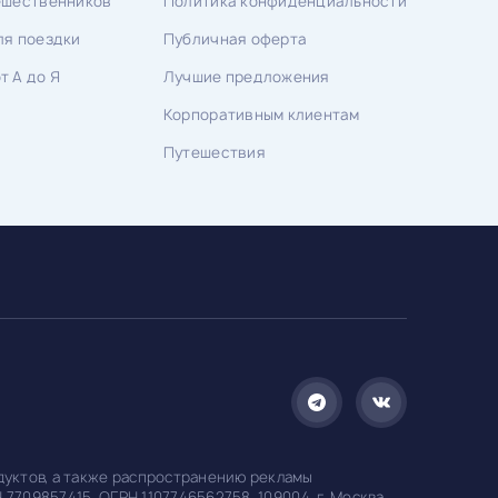
тешественников
Политика конфиденциальности
ля поездки
Публичная оферта
т А до Я
Лучшие предложения
Корпоративным клиентам
Путешествия
дуктов, а также распространению рекламы
7709857415, ОГРН 1107746562758. 109004, г. Москва,