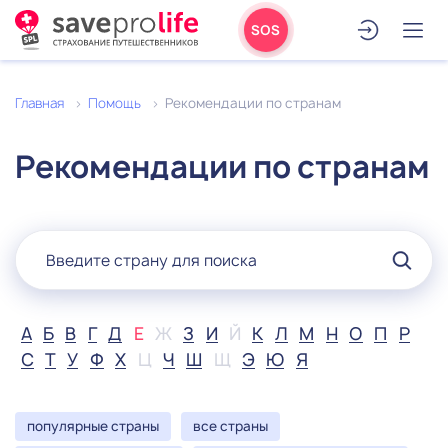
SOS
Главная
Помощь
Рекомендации по странам
Рекомендации по странам
А
Б
В
Г
Д
Е
Ж
З
И
Й
К
Л
М
Н
О
П
Р
С
Т
У
Ф
Х
Ц
Ч
Ш
Щ
Э
Ю
Я
популярные страны
все страны